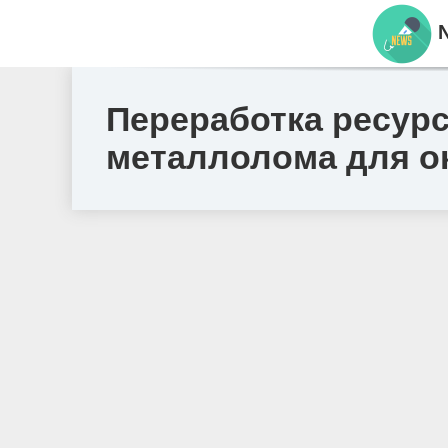
N
Переработка ресур
металлолома для 