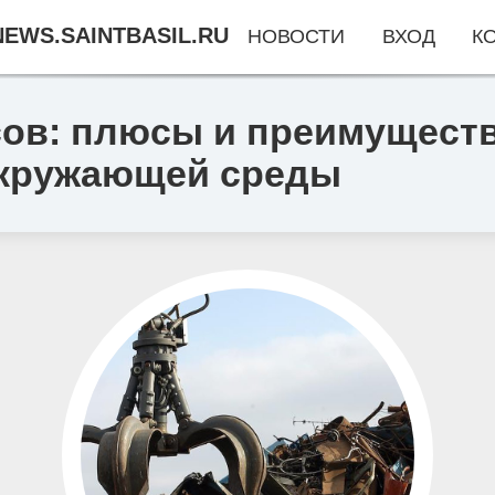
EWS.SAINTBASIL.RU
НОВОСТИ
ВХОД
К
сов: плюсы и преимущест
окружающей среды